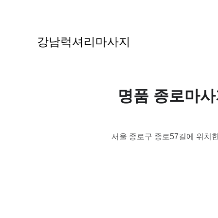
강남럭셔리마사지
명품 종로마사지
서울 종로구 종로57길에 위치한