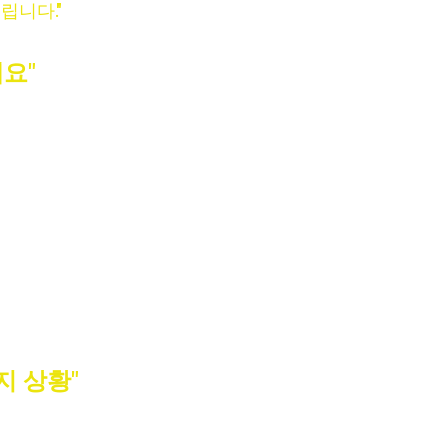
립니다."
요"
할 때
 릴렉싱 마사지
 때
리
방문 케어
를 제공합니다.
 걸 느껴보세요.
지 상황"