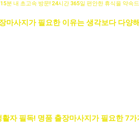
 15분 내 초고속 방문! 24시간 365일 편안한 휴식을 약속드
출장마사지가 필요한 이유는 생각보다 다양해
✔ 
퇴근 후 체력이 바닥나 집 밖으로 나갈 여력도 없을 때
이 무거운데도 혼자 사는 1인 가구라 누군가의 손길이 간절
복 중인 산모, 병간호 중인 가족에게 가볍게 받을 수 있는
 
출장이나 여행 중 낯선 공간에서도 안정된 힐링이 필요할
✔ 
호텔·오피스텔 등에서 프라이빗하게 받는 남성전용 관
양한 고객층의 라이프스타일과 건강 상태에 맞춘 
맞춤형 
피로를 푸는 게 아니라, 일상의 균형을 잡아주는 방법이라는
생활자 필독! 명품 출장마사지가 필요한 7가
바쁜 도심 생활에서 출장마사지는 필수입니다. 