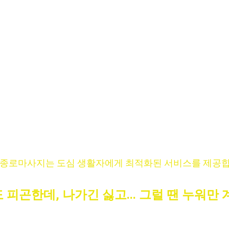
특히 이런 상황이라면 지금 바로 예약하세요.
종로/강남 직장인
: 장시간 회의로 인한 피로
외국인 투숙객
: 호텔에서의 피로 회복
중년 관리층
: 갑작스러운 허리 통증
야근 전문직
: 불규칙한 수면 패턴
주말 가족
: 특별한 힐링 시간 필요 시
시험 준비생
: 장시간 공부로 인한 긴장
신혼부부
: 결혼 준비 스트레스 해소
 종로마사지는 도심 생활자에게 최적화된 서비스를 제공합
 피곤한데, 나가긴 싫고... 그럴 땐 누워만 
명품 종로마사지가 
서울 전역으로 직접 찾아갑니다.